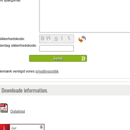
Dit spørgsmål:
*
Sikkerhedskode:
Gentag sikkerhedskode:
Bemærk venligst vores
privatlivspolitik
Downloade information.
Datablad