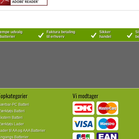
mpe udvalg
Faktura betaling
Sikker
Si
 batterier
til erhverv
handel
be
Topkategorier
Vi modtager
ærbar-PC Batteri
ærktøjs Batteri
kstern Batteri
ærktøjs Lader
ader til AA og AAA Batterier
ngangs Batterier