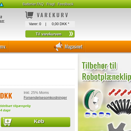
Batterier FAQ
Fragt
Feedback
VAREKURV
Varer:
0
|
0,00 DKK
*
-mv.
Magasinet
 DKK
Inkl. 25% Moms
Forsendelsesomkostninger
ddelbart tilgængelig
-4 dage
Køb