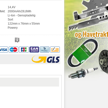
14,4V
fekt:
2000mAh/28,8Wh
Li-Ion - Genopladelig
Sort
122mm x 76mm x 55mm
Powery