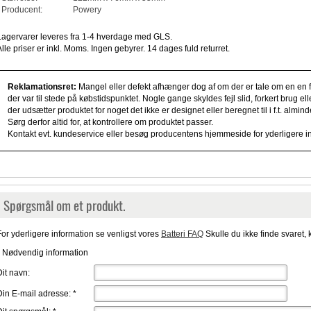
Producent:
Powery
Lagervarer leveres fra 1-4 hverdage med GLS.
Alle priser er inkl. Moms. Ingen gebyrer. 14 dages fuld returret.
Reklamationsret:
Mangel eller defekt afhænger dog af om der er tale om en en fe
der var til stede på købstidspunktet. Nogle gange skyldes fejl slid, forkert brug e
der udsætter produktet for noget det ikke er designet eller beregnet til i f.t. alm
Sørg derfor altid for, at kontrollere om produktet passer.
Kontakt evt. kundeservice eller besøg producentens hjemmeside for yderligere i
Spørgsmål om et produkt.
For yderligere information se venligst vores
Batteri FAQ
Skulle du ikke finde svaret, 
* Nødvendig information
Dit navn:
Din E-mail adresse:
*