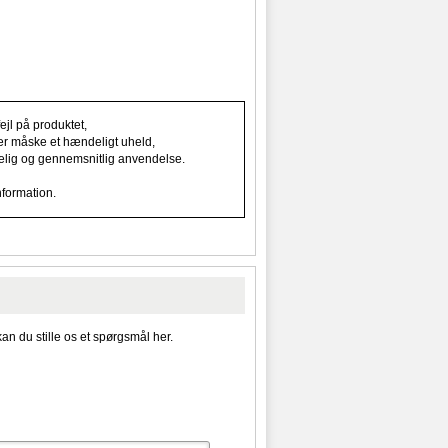
jl på produktet,
ller måske et hændeligt uheld,
indelig og gennemsnitlig anvendelse.
nformation.
kan du stille os et spørgsmål her.