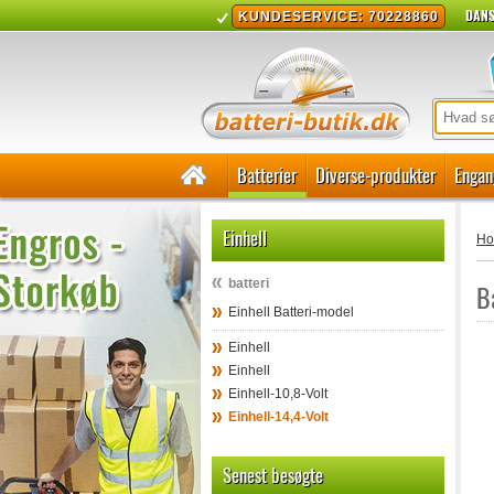
DANS
KUNDESERVICE: 70228860
Batterier
Diverse-produkter
Engan
Einhell
H
batteri
B
Einhell Batteri-model
Einhell
Einhell
Einhell-10,8-Volt
Einhell-14,4-Volt
Senest besøgte