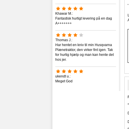
Khawar M.:
Fantastisk hurtigt levering på en dag
A+++++++
Thomas J.:
Har hentet en kniv til min Husqvarna
Plænetraktor, den virker fint igen. Tak
for hurtig hjælp og man kan hente det
hos jer.
ukendt u.:
Meget God