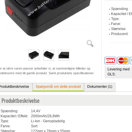
Spænding:
Kapacitet / Ef
Type:
Farve:
Størrelse:
Producent:
r at sikre varen passer anbefaler vi, at sammenligne billeder og
Levering med
delnumre med dit gamle produkt. Samt produktets specifikationer.
GLS:
Produktbeskrivelse
Spørgsmål om dette produkt
Dokumenter (1)
Produktbeskrivelse
Spænding:
14,4V
Kapacitet / Effekt:
2000mAh/28,8Wh
Type:
Li-Ion - Genopladelig
Farve:
Sort
Størrelse:
122mm x 76mm x 55mm