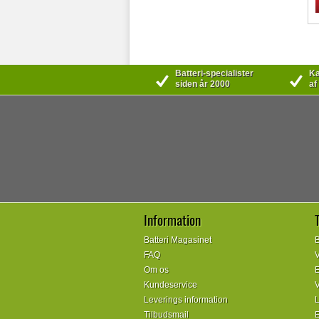
Batteri-specialister
Kæ
siden år 2000
af
Information
Batteri Magasinet
B
FAQ
V
Om os
E
Kundeservice
V
Leverings information
L
Tilbudsmail
E