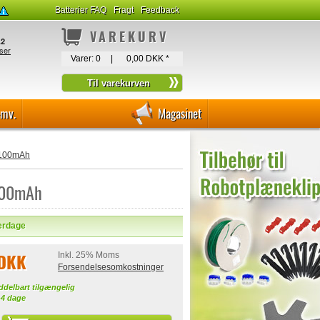
Batterier FAQ
Fragt
Feedback
VAREKURV
Varer:
0
|
0,00 DKK
*
-mv.
Magasinet
 2100mAh
2100mAh
verdage
 DKK
Inkl. 25% Moms
Forsendelsesomkostninger
ddelbart tilgængelig
-4 dage