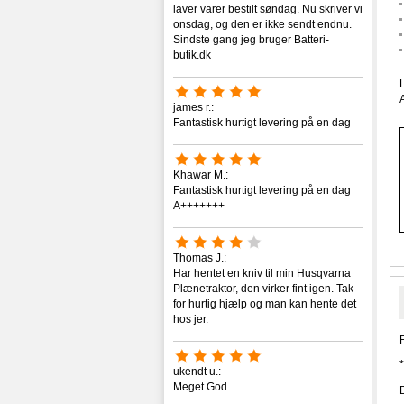
laver varer bestilt søndag. Nu skriver vi
onsdag, og den er ikke sendt endnu.
Sindste gang jeg bruger Batteri-
butik.dk
james r.:
Fantastisk hurtigt levering på en dag
Khawar M.:
Fantastisk hurtigt levering på en dag
A+++++++
Thomas J.:
Har hentet en kniv til min Husqvarna
Plænetraktor, den virker fint igen. Tak
for hurtig hjælp og man kan hente det
hos jer.
ukendt u.:
Meget God