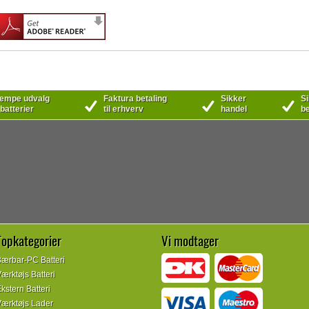
mpe udvalg
Faktura betaling
Sikker
Si
 batterier
til erhverv
handel
be
Topkategorier
Vi modtager
ærbar-PC Batteri
ærktøjs Batteri
kstern Batteri
ærktøjs Lader