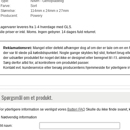
Type:
NiMH - Genopladelig
Farve:
Sort
Størrelse:
114mm x 24mm x 27mm
Producent:
Powery
Lagervarer leveres fra 1-4 hverdage med GLS.
Alle priser er inkl. Moms. Ingen gebyrer. 14 dages fuld returret.
Reklamationsret:
Mangel eller defekt afhænger dog af om der er tale om en en fe
der var til stede på købstidspunktet. Nogle gange skyldes fejl slid, forkert brug e
der udsætter produktet for noget det ikke er designet eller beregnet til i f.t. alm
Sørg derfor altid for, at kontrollere om produktet passer.
Kontakt evt. kundeservice eller besøg producentens hjemmeside for yderligere i
Spørgsmål om et produkt.
For yderligere information se venligst vores
Batteri FAQ
Skulle du ikke finde svaret, 
* Nødvendig information
Dit navn: