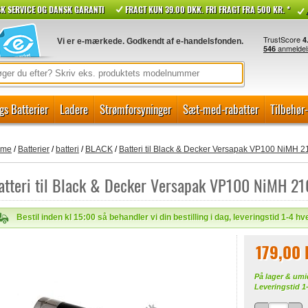
K SERVICE OG DANSK GARANTI
FRAGT KUN 39.00 DKK. FRI FRAGT FRA 500 KR. *
Vi er e-mærkede. Godkendt af e-handelsfonden.
gs Batterier
Ladere
Strømforsyninger
Sæt-med-rabatter
Tilbehør
ome
/
Batterier
/
batteri
/
BLACK
/
Batteri til Black & Decker Versapak VP100 NiMH
atteri til Black & Decker Versapak VP100 NiMH 
Bestil inden kl 15:00 så behandler vi din bestilling i dag, leveringstid 1-4 h
179,00
På lager & umi
Leveringstid 1