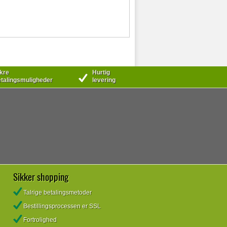
kre
Hurtig
talingsmuligheder
levering
Sikker shopping
Talrige betalingsmetoder
Bestillingsprocessen er SSL
Fortrolighed