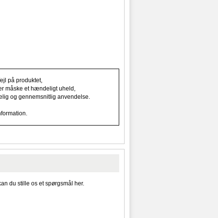
jl på produktet,
ller måske et hændeligt uheld,
indelig og gennemsnitlig anvendelse.
nformation.
kan du stille os et spørgsmål her.