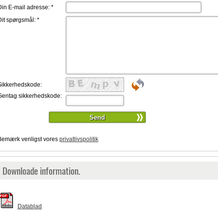
Din E-mail adresse:
*
Dit spørgsmål:
*
Sikkerhedskode:
Gentag sikkerhedskode:
Bemærk venligst vores
privatlivspolitik
Downloade information.
Datablad