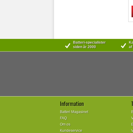
Batteri-specialister
Kæ
siden år 2000
af
Information
Batteri Magasinet
B
FAQ
V
Om os
E
Kundeservice
V