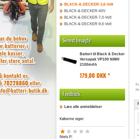
BLACK-&-DECKER-3,6-Volt
BLACK-&-DECKER-40V
BLACK-&-DECKER-7,0-Volt
BLACK-&-DECKER-9,6-Volt
Senest besøgte
Batteri til Black & Decker
Versapak VP100 NiMH
2100mAh
179,00 DKK
*
Fo
mo
Feedback
Læs alle anmeldelser
Køberne siger:
Niels P.: