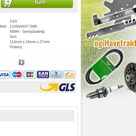
Køb
3,6V
fekt:
2100mAh/7,5Wh
NiMH - Genopladelig
Sort
114mm x 24mm x 27mm
Powery