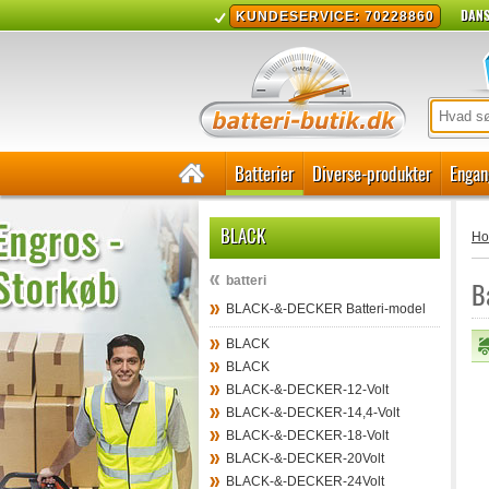
DANS
KUNDESERVICE: 70228860
Batterier
Diverse-produkter
Engan
BLACK
H
batteri
B
BLACK-&-DECKER Batteri-model
BLACK
BLACK
BLACK-&-DECKER-12-Volt
BLACK-&-DECKER-14,4-Volt
BLACK-&-DECKER-18-Volt
BLACK-&-DECKER-20Volt
BLACK-&-DECKER-24Volt