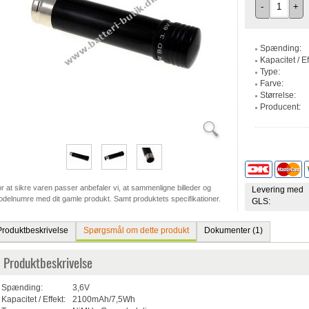
-
+
Spænding:
Kapacitet / Ef
Type:
Farve:
Størrelse:
Producent:
r at sikre varen passer anbefaler vi, at sammenligne billeder og
Levering med
delnumre med dit gamle produkt. Samt produktets specifikationer.
GLS:
Produktbeskrivelse
Spørgsmål om dette produkt
Dokumenter (1)
Produktbeskrivelse
Spænding:
3,6V
Kapacitet / Effekt:
2100mAh/7,5Wh