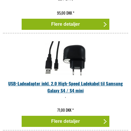
95,00 DKK
*
Flere detaljer
USB-Ladeadapter inkl. 2.0 High-Speed Ladekabel til Samsung
Galaxy S4 / S4 mini
,
71,00 DKK
*
Flere detaljer