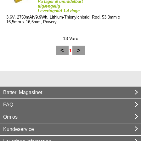
På lager & umiddelbart
tilgængelig
Leveringstid 1-4 dage
3,6V, 2750mAh/9,9Wh, Lithium-Thionylchlorid, Rød, 53,3mm x
16,5mm x 16,5mm, Powery
13 Vare
<
>
1
Batteri Magasinet
FAQ
Om os
Kundeservice