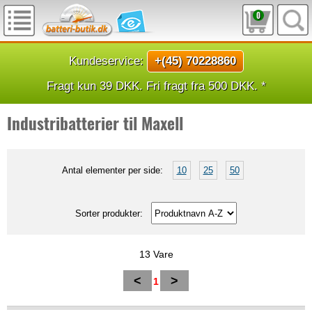
0
Kundeservice:
+(45) 70228860
Fragt kun 39 DKK. Fri fragt fra 500 DKK. *
Industribatterier til Maxell
Antal elementer per side:
10
25
50
Sorter produkter:
13 Vare
<
>
1