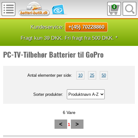
0
Kundeservice:
+(45) 70228860
Fragt kun 39 DKK. Fri fragt fra 500 DKK. *
PC-TV-Tilbehør Batterier til GoPro
Antal elementer per side:
10
25
50
Sorter produkter:
6 Vare
<
>
1