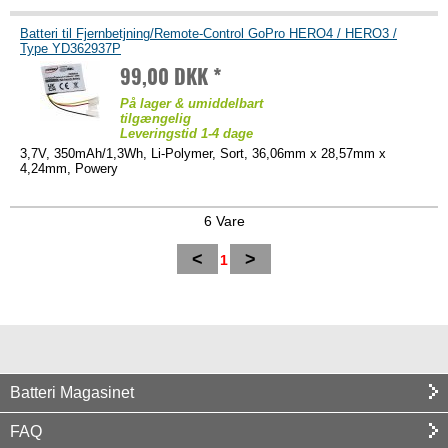
Batteri til Fjernbetjning/Remote-Control GoPro HERO4 / HERO3 /
Type YD362937P
99,00 DKK *
På lager & umiddelbart
tilgængelig
Leveringstid 1-4 dage
3,7V, 350mAh/1,3Wh, Li-Polymer, Sort, 36,06mm x 28,57mm x
4,24mm, Powery
6 Vare
<
>
1
Batteri Magasinet
FAQ