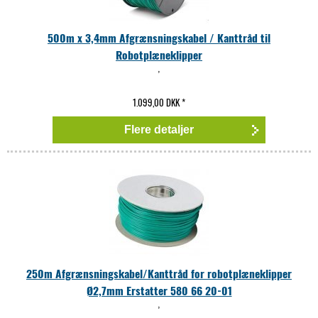
500m x 3,4mm Afgrænsningskabel / Kanttråd til
Robotplæneklipper
,
1.099,00 DKK
*
Flere detaljer
250m Afgrænsningskabel/Kanttråd for robotplæneklipper
Ø2,7mm Erstatter 580 66 20-01
,