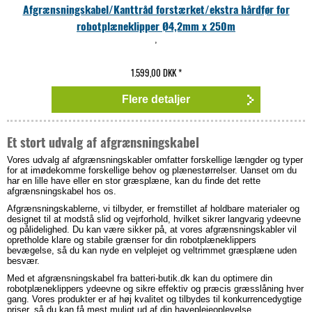
Afgrænsningskabel/Kanttråd forstærket/ekstra hårdfør for
robotplæneklipper Ø4,2mm x 250m
,
1.599,00 DKK
*
Flere detaljer
Et stort udvalg af afgrænsningskabel
Vores udvalg af afgrænsningskabler omfatter forskellige længder og typer
for at imødekomme forskellige behov og plænestørrelser. Uanset om du
har en lille have eller en stor græsplæne, kan du finde det rette
afgrænsningskabel hos os.
Afgrænsningskablerne, vi tilbyder, er fremstillet af holdbare materialer og
designet til at modstå slid og vejrforhold, hvilket sikrer langvarig ydeevne
og pålidelighed. Du kan være sikker på, at vores afgrænsningskabler vil
opretholde klare og stabile grænser for din robotplæneklippers
bevægelse, så du kan nyde en velplejet og veltrimmet græsplæne uden
besvær.
Med et afgrænsningskabel fra batteri-butik.dk kan du optimere din
robotplæneklippers ydeevne og sikre effektiv og præcis græsslåning hver
gang. Vores produkter er af høj kvalitet og tilbydes til konkurrencedygtige
priser, så du kan få mest muligt ud af din haveplejeoplevelse.