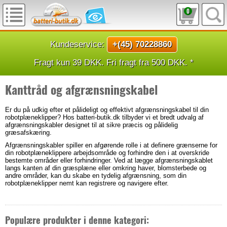
0
Kundeservice:
+(45) 70228860
Fragt kun 39 DKK. Fri fragt fra 500 DKK. *
Kanttråd og afgrænsningskabel
Er du på udkig efter et pålideligt og effektivt afgrænsningskabel til din
robotplæneklipper? Hos batteri-butik.dk tilbyder vi et bredt udvalg af
afgrænsningskabler designet til at sikre præcis og pålidelig
græsafskæring.
Afgrænsningskabler spiller en afgørende rolle i at definere grænserne for
din robotplæneklippere arbejdsområde og forhindre den i at overskride
bestemte områder eller forhindringer. Ved at lægge afgrænsningskablet
langs kanten af din græsplæne eller omkring haver, blomsterbede og
andre områder, kan du skabe en tydelig afgrænsning, som din
robotplæneklipper nemt kan registrere og navigere efter.
Populære produkter i denne kategori: