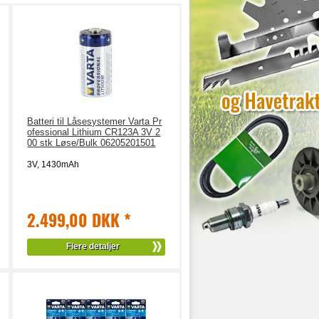
Batteri til Låsesystemer Varta Pr
ofessional Lithium CR123A 3V 2
00 stk Løse/Bulk 06205201501
3V, 1430mAh
2.499,00 DKK
*
Flere detaljer