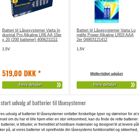
Batteri til Låsesystemer Varta In
Batteri til Låsesystemer Varta Lo
dustrial Pro Alkaline LR6 AA 10er
nglife Power Alkaline LR03 AAA
x 20 (200 batterier) 4006211111
2er 04903121412
1,5V
1,5V
519,00 DKK
*
Midlertidigt udgået
Flere detaljer
Flere detaljer
 stort udvalg af batterier til låsesystemer
es udvalg af batterier til låsesystemer omfatter forskellige typer og størrelser for
set om du har et lille hjem eller en stor virksomhed, kan du finde de rette batterier
batterier, vi tilbyder, er fremstillet af holdbare materialer og designet til at levere
ker på, at vores batterier vil opretholde din låsesystems funktionalitet og sikkerhed,