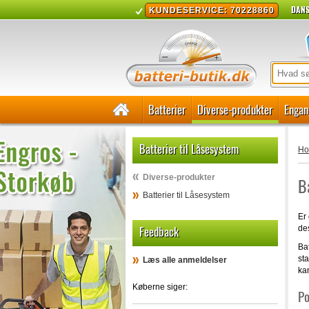
DANS
KUNDESERVICE: 70228860
Batterier
Diverse-produkter
Engan
Batterier til Låsesystem
H
Diverse-produkter
B
Batterier til Låsesystem
Er 
Feedback
des
Bat
sta
Læs alle anmeldelser
kan
Køberne siger:
Po