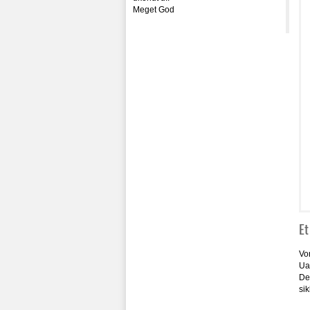
Meget God
Et
Vor
Uan
De 
sik