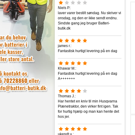
Niels P.:
laver varer bestilt søndag. Nu skriver vi
onsdag, og den er ikke sendt endnu.
Sindste gang jeg bruger Batteri-
butik.dk
james r.:
Fantastisk hurtigt levering på en dag
Khawar M.:
Fantastisk hurtigt levering på en dag
A+++++++
Thomas J.:
Har hentet en kniv til min Husqvarna
Plænetraktor, den virker fint igen. Tak
for hurtig hjælp og man kan hente det
hos jer.
ukendt u.: