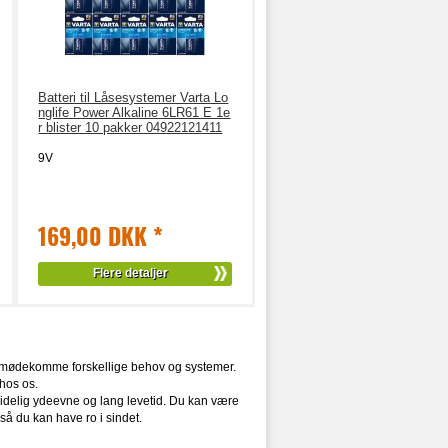
Batteri til Låsesystemer Varta Lo
nglife Power Alkaline 6LR61 E 1e
r blister 10 pakker 04922121411
9V
169,00 DKK
*
Flere detaljer
 at imødekomme forskellige behov og systemer.
 hos os.
 pålidelig ydeevne og lang levetid. Du kan være
 så du kan have ro i sindet.