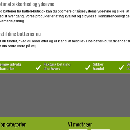
timal sikkerhed og ydeevne
 batterier fra batteri-butik.dk kan du optimere dit låsesystems ydeevne og sikre, at 
cist hver gang. Vores produkter er af høj kvalitet og tilbydes til konkurrencedygtige
kkerhedsløsning.
stil dine batterier nu
 du fundet, hvad du leder efter og er klar til at bestille? Hos batteri-butik.dk er det 
n din ordre være på vej.
mpe udvalg
Faktura betaling
Sikker
Si
 batterier
til erhverv
handel
be
Topkategorier
Vi modtager