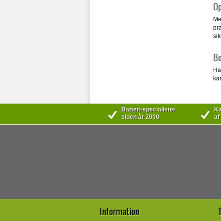
Op
Med
præ
si
Be
Har
ka
Batteri-specialister
Kæ
siden år 2000
af
Information