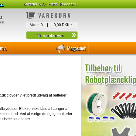
Batterier FAQ
Fragt
Feedback
VAREKURV
Varer:
0
|
0,00 DKK
*
-mv.
Magasinet
.dk tilbyder vi et bredt udvalg af batterier
en afbrydelser. Elektroniske låse afhænger af
 virksomhed. Ved at vælge de rigtige batterier
rudsete situationer.