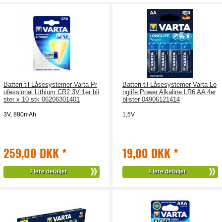
Batteri til Låsesystemer Varta Pr
Batteri til Låsesystemer Varta Lo
ofessional Lithium CR2 3V 1er bli
nglife Power Alkaline LR6 AA 4er
ster x 10 stk 06206301401
blister 04906121414
3V, 880mAh
1,5V
259,00 DKK
*
19,00 DKK
*
Flere detaljer
Flere detaljer