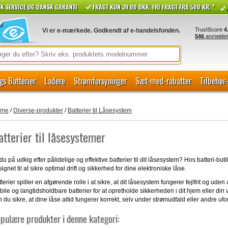
K SERVICE OG DANSK GARANTI
FRAGT KUN 39.00 DKK. FRI FRAGT FRA 500 KR. *
Vi er e-mærkede. Godkendt af e-handelsfonden.
gs Batterier
Ladere
Strømforsyninger
Sæt-med-rabatter
Tilbehør
ome
/
Diverse-produkter
/
Batterier til Låsesystem
atterier til låsesystemer
du på udkig efter pålidelige og effektive batterier til dit låsesystem? Hos batteri-butik
ignet til at sikre optimal drift og sikkerhed for dine elektroniske låse.
terier spiller en afgørende rolle i at sikre, at dit låsesystem fungerer fejlfrit og ud
bile og langtidsholdbare batterier for at opretholde sikkerheden i dit hjem eller din
 du sikre, at dine låse altid fungerer korrekt, selv under strømudfald eller andre ufo
pulære produkter i denne kategori: