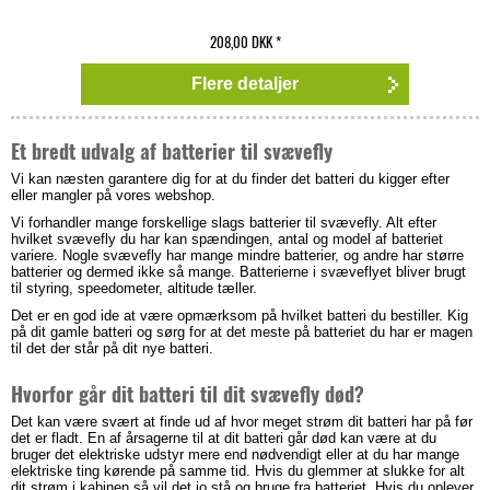
208,00 DKK
*
Flere detaljer
Et bredt udvalg af batterier til svævefly
Vi kan næsten garantere dig for at du finder det batteri du kigger efter
eller mangler på vores webshop.
Vi forhandler mange forskellige slags batterier til svævefly. Alt efter
hvilket svævefly du har kan spændingen, antal og model af batteriet
variere. Nogle svævefly har mange mindre batterier, og andre har større
batterier og dermed ikke så mange. Batterierne i svæveflyet bliver brugt
til styring, speedometer, altitude tæller.
Det er en god ide at være opmærksom på hvilket batteri du bestiller. Kig
på dit gamle batteri og sørg for at det meste på batteriet du har er magen
til det der står på dit nye batteri.
Hvorfor går dit batteri til dit svævefly død?
Det kan være svært at finde ud af hvor meget strøm dit batteri har på før
det er fladt. En af årsagerne til at dit batteri går død kan være at du
bruger det elektriske udstyr mere end nødvendigt eller at du har mange
elektriske ting kørende på samme tid. Hvis du glemmer at slukke for alt
dit strøm i kabinen så vil det jo stå og bruge fra batteriet. Hvis du oplever