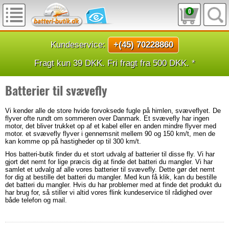
0
Kundeservice:
+(45) 70228860
Fragt kun 39 DKK. Fri fragt fra 500 DKK. *
Batterier til svævefly
Vi kender alle de store hvide forvoksede fugle på himlen, svæveflyet. De
flyver ofte rundt om sommeren over Danmark. Et svævefly har ingen
motor, det bliver trukket op af et kabel eller en anden mindre flyver med
motor. et svævefly flyver i gennemsnit mellem 90 og 150 km/t, men de
kan komme op på hastigheder op til 300 km/t.
Hos batteri-butik finder du et stort udvalg af batterier til disse fly. Vi har
gjort det nemt for lige præcis dig at finde det batteri du mangler. Vi har
samlet et udvalg af alle vores batterier til svævefly. Dette gør det nemt
for dig at bestille det batteri du mangler. Med kun få klik, kan du bestille
det batteri du mangler. Hvis du har problemer med at finde det produkt du
har brug for, så stiller vi altid vores flink kundeservice til rådighed over
både telefon og mail.