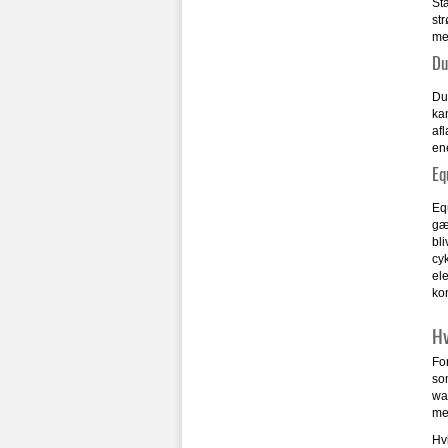
Sta
str
me
Du
Dua
kan
af
en
Eq
Equ
gæ
bli
cy
el
ko
Hv
For
so
wat
me
Hvi