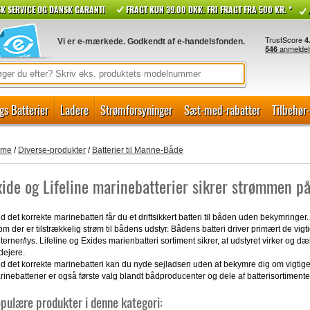
K SERVICE OG DANSK GARANTI
FRAGT KUN 39.00 DKK. FRI FRAGT FRA 500 KR. *
Vi er e-mærkede. Godkendt af e-handelsfonden.
gs Batterier
Ladere
Strømforsyninger
Sæt-med-rabatter
Tilbehør
ome
/
Diverse-produkter
/
Batterier til Marine-Både
xide og Lifeline marinebatterier sikrer strømmen p
 det korrekte marinebatteri får du et driftsikkert batteri til båden uden bekymringer
om der er tilstrækkelig strøm til bådens udstyr. Bådens batteri driver primært de vi
terner/lys. Lifeline og Exides marienbatteri sortiment sikrer, at udstyret virker og d
dejere.
d det korrekte marinebatteri kan du nyde sejladsen uden at bekymre dig om vigtige fu
inebatterier er også første valg blandt bådproducenter og dele af batterisortimentet
pulære produkter i denne kategori: