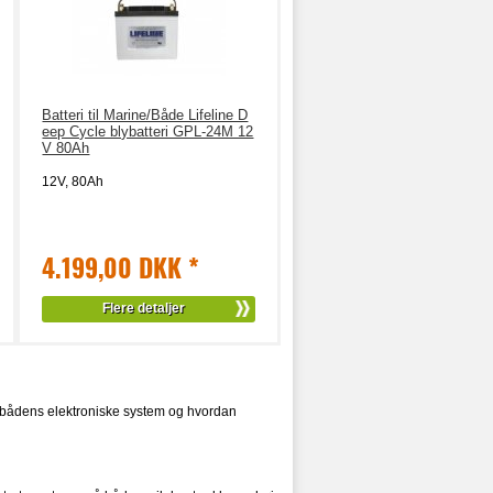
Batteri til Marine/Både Lifeline D
eep Cycle blybatteri GPL-24M 12
V 80Ah
12V, 80Ah
4.199,00 DKK
*
Flere detaljer
v, bådens elektroniske system og hvordan