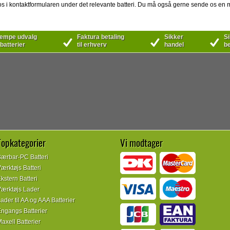
 os i kontaktformularen under det relevante batteri. Du må også gerne sende os en mai
mpe udvalg
Faktura betaling
Sikker
Si
 batterier
til erhverv
handel
be
Topkategorier
Vi modtager
ærbar-PC Batteri
ærktøjs Batteri
kstern Batteri
ærktøjs Lader
ader til AA og AAA Batterier
ngangs Batterier
axell Batterier