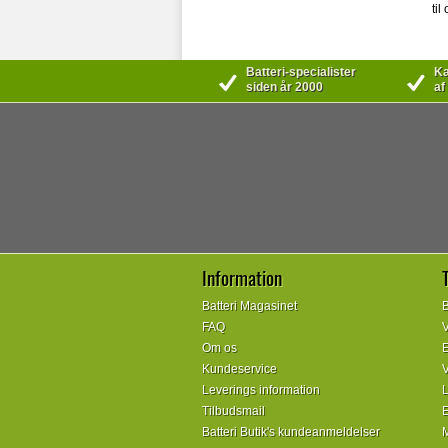
til
Batteri-specialister
Kæ
siden år 2000
af
Information
Batteri Magasinet
B
FAQ
V
Om os
E
Kundeservice
V
Leverings information
L
Tilbudsmail
E
Batteri Butik's kundeanmeldelser
M