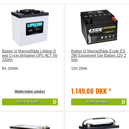
Batteri til Marine/Både Lifeline D
Batteri til Marine/Både Exide ES
eep Cycle blybatteri GPL-4CT 6V
290 Equipment Gel Batteri 12V 2
220Ah
5Ah
6V, 220Ah
12V, 25Ah
1.149,00 DKK
*
Midlertidigt udgået
Flere detaljer
Flere detaljer