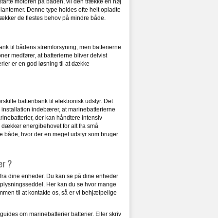
al starte motoren på båden, vil den trække en høj
g lanterner. Denne type holdes ofte helt opladte
g dækker de flestes behov på mindre både.
 bank til bådens strømforsyning, men batterierne
oner medfører, at batterierne bliver delvist
rier er en god løsning til at dække
ilte batteribank til elektronisk udstyr. Det
installation indebærer, at marinebatterierne
rinebatterier, der kan håndtere intensiv
r dækker energibehovet for alt fra små
rre både, hvor der en meget udstyr som bruger
er ?
uget fra dine enheder. Du kan se på dine enheder
 oplysningsseddel. Her kan du se hvor mange
men til at kontakte os, så er vi behjælpelige
uides om marinebatterier batterier. Eller skriv