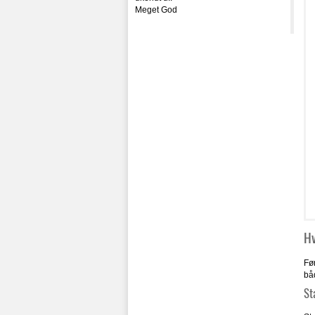
Meget God
Hv
Fø
bå
St