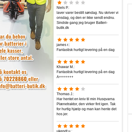
Niels P.:
laver varer bestilt søndag. Nu skriver vi
onsdag, og den er ikke sendt endnu.
Sindste gang jeg bruger Batteri-
butik.dk
james r.:
Fantastisk hurtigt levering på en dag
Khawar M.:
Fantastisk hurtigt levering på en dag
A+++++++
Thomas J.:
Har hentet en kniv til min Husqvarna
Plænetraktor, den virker fint igen. Tak
for hurtig hjælp og man kan hente det
hos jer.
ukendt u.: