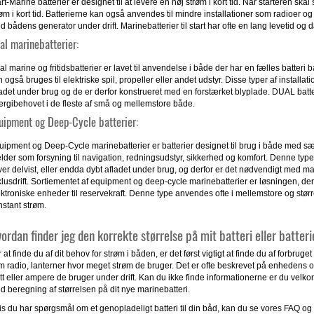
rt-Marine batterier er designet til at levere en høj strøm i kort tid. Når starteren sk
øm i kort tid. Batterierne kan også anvendes til mindre installationer som radioer o
d bådens generator under drift. Marinebatterier til start har ofte en lang levetid o
al marinebatterier:
l marine og fritidsbatterier er lavet til anvendelse i både der har en fælles batteri
 også bruges til elektriske spil, propeller eller andet udstyr. Disse typer af installati
ladet under brug og de er derfor konstrueret med en forstærket blyplade. DUAL batte
ergibehovet i de fleste af små og mellemstore både.
uipment og Deep-Cycle batterier:
ipment og Deep-Cycle marinebatterier er batterier designet til brug i både med særsk
lder som forsyning til navigation, redningsudstyr, sikkerhed og komfort. Denne type 
ver delvist, eller endda dybt afladet under brug, og derfor er det nødvendigt med ma
klusdrift. Sortiementet af equipment og deep-cycle marinebatterier er løsningen, de
ektroniske enheder til reservekraft. Denne type anvendes ofte i mellemstore og stø
nstant strøm.
ordan finder jeg den korrekte størrelse på mit batteri eller batteri
 at finde du af dit behov for strøm i båden, er det først vigtigt at finde du af forbr
m radio, lanterner hvor meget strøm de bruger. Det er ofte beskrevet på enhedens
t eller ampere de bruger under drift. Kan du ikke finde informationerne er du velkom
d beregning af størrelsen på dit nye marinebatteri.
s du har spørgsmål om et genopladeligt batteri til din båd, kan du se vores FAQ og g