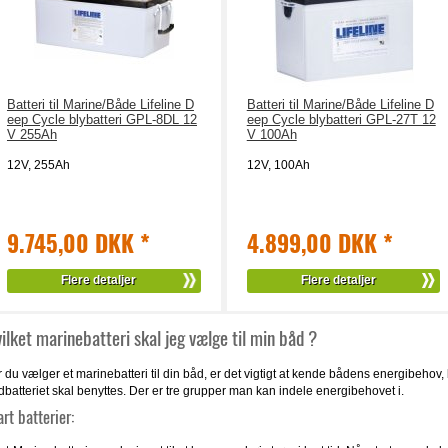
Batteri til Marine/Både Lifeline D
Batteri til Marine/Både Lifeline D
eep Cycle blybatteri GPL-8DL 12
eep Cycle blybatteri GPL-27T 12
V 255Ah
V 100Ah
12V, 255Ah
12V, 100Ah
9.745,00 DKK
*
4.899,00 DKK
*
Flere detaljer
Flere detaljer
ilket marinebatteri skal jeg vælge til min båd ?
r du vælger et marinebatteri til din båd, er det vigtigt at kende bådens energibeho
dbatteriet skal benyttes. Der er tre grupper man kan indele energibehovet i.
art batterier: