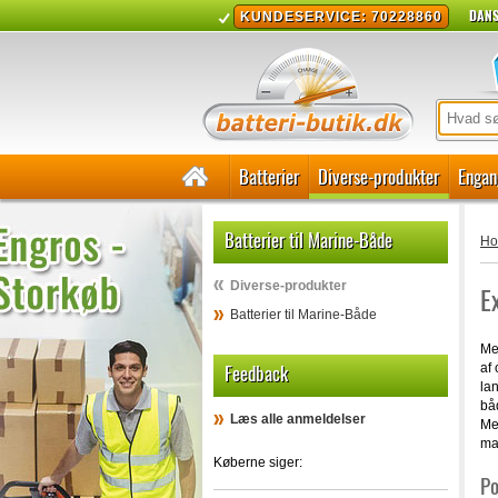
DANS
KUNDESERVICE: 70228860
Batterier
Diverse-produkter
Engan
Batterier til Marine-Både
H
Diverse-produkter
E
Batterier til Marine-Både
Med
Feedback
af 
lan
bå
Læs alle anmeldelser
Me
mar
Køberne siger:
Po