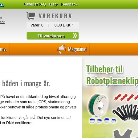
Batterier FAQ
Fragt
Feedback
VAREKURV
Varer:
0
|
0,00 DKK
*
-mv.
Magasinet
å båden i mange år.
. På havet er din sikkerhed og trivsel afhængig
gtige enheder som radio, GPS, startmotor og
ækker behovet til både professionelle og private
nktioner vil gå i stå. Det nye sortiment af
 er DNV-certificeret.