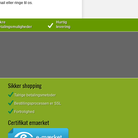
l eller ringe til os.
kre
Hurtig
talingsmuligheder
levering
Sikker shopping
Talrige betalingsmetoder
Bestillingsprocessen er SSL
Fortrolighed
Certifikat emaerket