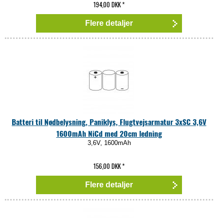
194,00 DKK
*
Flere detaljer
Batteri til Nødbelysning, Paniklys, Flugtvejsarmatur 3xSC 3,6V
1600mAh NiCd med 20cm ledning
3,6V, 1600mAh
156,00 DKK
*
Flere detaljer