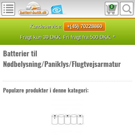
0
Kundeservice:
+(45) 70228860
Fragt kun 39 DKK. Fri fragt fra 500 DKK. *
Batterier til
Nødbelysning/Paniklys/Flugtvejsarmatur
Populære produkter i denne kategori: