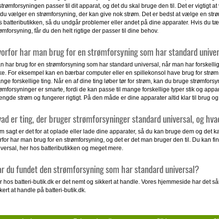
strømforsyningen passer til dit apparat, og det du skal bruge den til. Det er vigtigt a
 du vælger en strømforsyning, der kan give nok strøm. Det er bedst at vælge en strøm
s batteributikken, så du undgår problemer eller andet på dine apparater. Hvis du tæ
ømforsyning, får du den helt rigtige der passer til dine behov.
orfor har man brug for en strømforsyning som har standard unive
n har brug for en strømforsyning som har standard universal, når man har forskelli
rke. For eksempel kan en bærbar computer eller en spillekonsol have brug for strøm,
ge forskellige ting. Når en af dine ting løber tør for strøm, kan du bruge strømforsy
ømforsyninger er smarte, fordi de kan passe til mange forskellige typer stik og appara
ngde strøm og fungerer rigtigt. På den måde er dine apparater altid klar til brug og
ad er ting, der bruger strømforsyninger standard universal, og hv
m sagt er det for at oplade eller lade dine apparater, så du kan bruge dem og det 
rfor har man brug for en strømforsyning, og det er det man bruger den til. Du kan f
iversal, her hos batteributikken og meget mere.
r du fundet den strømforsyning som har standard universal?
 hos batteri-butik.dk er det nemt og sikkert at handle. Vores hjemmeside har det såk
kert at handle på batteri-butik.dk.