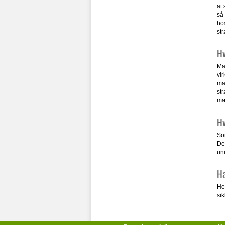
at 
så
ho
str
Hv
Ma
vi
man
str
mæ
Hv
So
De
un
Ha
Her
sik