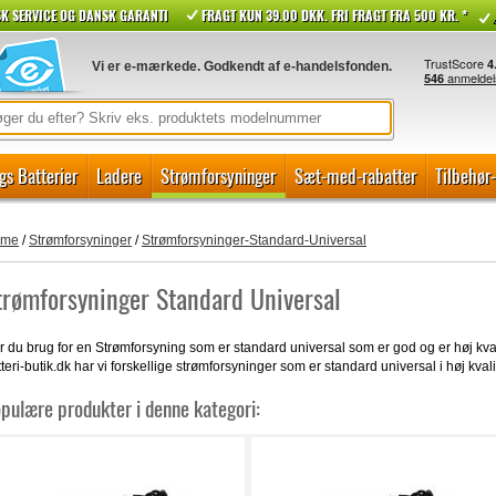
K SERVICE OG DANSK GARANTI
FRAGT KUN 39.00 DKK. FRI FRAGT FRA 500 KR. *
Vi er e-mærkede. Godkendt af e-handelsfonden.
gs Batterier
Ladere
Strømforsyninger
Sæt-med-rabatter
Tilbehør
ome
/
Strømforsyninger
/
Strømforsyninger-Standard-Universal
trømforsyninger Standard Universal
 du brug for en Strømforsyning som er standard universal som er god og er høj kvalit
teri-butik.dk har vi forskellige strømforsyninger som er standard universal i høj kvalit
pulære produkter i denne kategori: