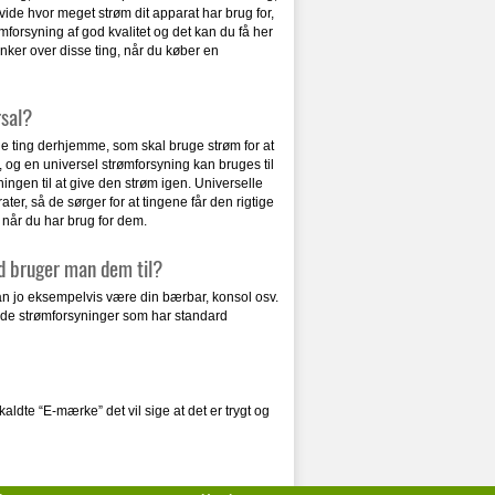
t vide hvor meget strøm dit apparat har brug for,
forsyning af god kvalitet og det kan du få her
nker over disse ting, når du køber en
rsal?
ge ting derhjemme, som skal bruge strøm for at
 og en universel strømforsyning kan bruges til
ningen til at give den strøm igen. Universelle
ter, så de sørger for at tingene får den rigtige
 når du har brug for dem.
ad bruger man dem til?
kan jo eksempelvis være din bærbar, konsol osv.
inde strømforsyninger som har standard
aldte “E-mærke” det vil sige at det er trygt og