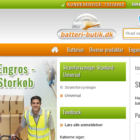
DANS
KUNDESERVICE: 70228860
Batterier
Diverse-produkter
Engan
Strømforsyninger-Standard-
H
Universal
S
Strømforsyninger
Universal
Har
bat
Feedback
Po
Læs alle anmeldelser
Køberne siger: