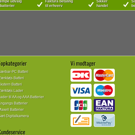
mpe udvalg
Faktura betaling
Sikker
Si
 batterier
til erhverv
handel
be
Topkategorier
Vi modtager
ærbar-PC Batteri
ærktøjs Batteri
kstern Batteri
ærktøjs Lader
ader til AA og AAA Batterier
ngangs Batterier
axell Batterier
æt-Digitalkamera
Kundeservice