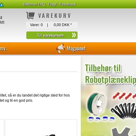
Batterier FAQ
Fragt
Feedback
VAREKURV
Varer:
0
|
0,00 DKK
*
-mv.
Magasinet
et, så er du landet det rigtige sted for hos
et og til en god pris.