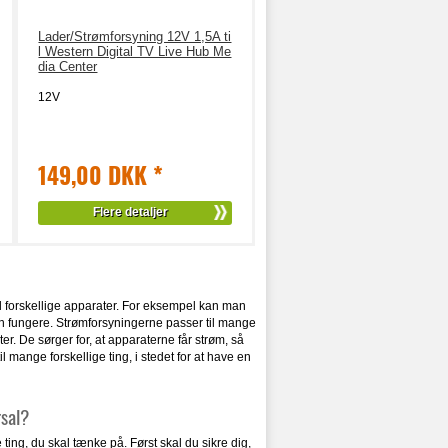
Lader/Strømforsyning 12V 1,5A ti
l Western Digital TV Live Hub Me
dia Center
12V
149,00 DKK
*
Flere detaljer
il forskellige apparater. For eksempel kan man
 kan fungere. Strømforsyningerne passer til mange
ater. De sørger for, at apparaterne får strøm, så
 mange forskellige ting, i stedet for at have en
rsal?
ting, du skal tænke på. Først skal du sikre dig,