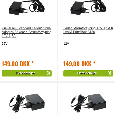
Universell Standard Lader/Strom-
Lader/Strømforsyning 12V 1,5A ti
Adapter/Stikdåse-Strømforsyning
l AVM Fritz!Box 3130
12V 1,5A
12V
12V
149,00 DKK
*
149,00 DKK
*
Flere detaljer
Flere detaljer