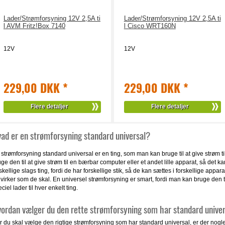
Lader/Strømforsyning 12V 2,5A ti
Lader/Strømforsyning 12V 2,5A ti
l AVM Fritz!Box 7140
l Cisco WRT160N
12V
12V
229,00 DKK
*
229,00 DKK
*
Flere detaljer
Flere detaljer
ad er en strømforsyning standard universal?
 strømforsyning standard universal er en ting, som man kan bruge til at give strøm t
ge den til at give strøm til en bærbar computer eller et andet lille apparat, så det
skellige slags ting, fordi de har forskellige stik, så de kan sættes i forskellige appar
virker som de skal. En universel strømforsyning er smart, fordi man kan bruge den til
ciel lader til hver enkelt ting.
ordan vælger du den rette strømforsyning som har standard unive
 du skal vælge den rigtige strømforsyning som har standard universal, er der nogle 