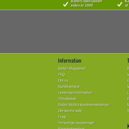
Batteri-specialister
Kæ
siden år 2000
af
Information
Batteri Magasinet
B
FAQ
V
Om os
E
Kundeservice
V
Leverings information
L
Tilbudsmail
E
Batteri Butik's kundeanmeldelser
M
Om denne side
S
Fragt
Personlige oplysninger