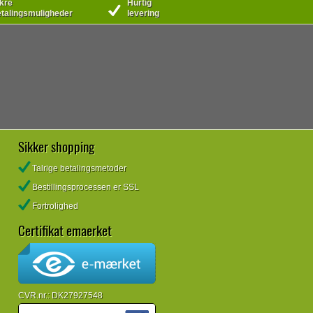
kre
Hurtig
talingsmuligheder
levering
Sikker shopping
Talrige betalingsmetoder
Bestillingsprocessen er SSL
Fortrolighed
Certifikat emaerket
CVR.nr.: DK27927548