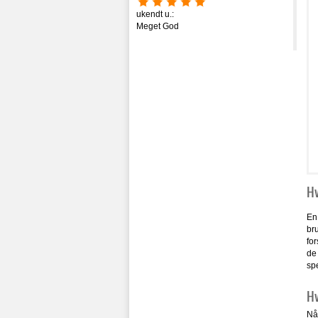
ukendt u.:
Meget God
Hv
En
bru
for
de 
spe
Hv
Når