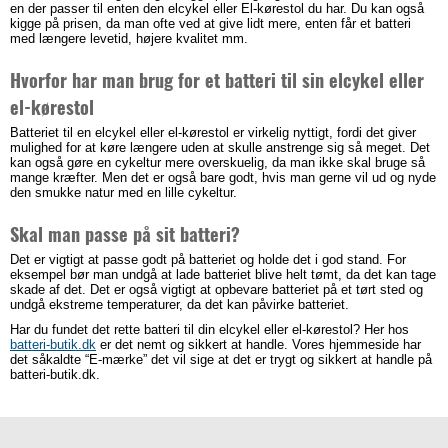
en der passer til enten den elcykel eller El-kørestol du har. Du kan også
kigge på prisen, da man ofte ved at give lidt mere, enten får et batteri
med længere levetid, højere kvalitet mm.
Hvorfor har man brug for et batteri til sin elcykel eller
el-kørestol
Batteriet til en elcykel eller el-kørestol er virkelig nyttigt, fordi det giver
mulighed for at køre længere uden at skulle anstrenge sig så meget. Det
kan også gøre en cykeltur mere overskuelig, da man ikke skal bruge så
mange kræfter. Men det er også bare godt, hvis man gerne vil ud og nyde
den smukke natur med en lille cykeltur.
Skal man passe på sit batteri?
Det er vigtigt at passe godt på batteriet og holde det i god stand. For
eksempel bør man undgå at lade batteriet blive helt tømt, da det kan tage
skade af det. Det er også vigtigt at opbevare batteriet på et tørt sted og
undgå ekstreme temperaturer, da det kan påvirke batteriet.
Har du fundet det rette batteri til din elcykel eller el-kørestol? Her hos
batteri-butik.dk
er det nemt og sikkert at handle. Vores hjemmeside har
det såkaldte “E-mærke” det vil sige at det er trygt og sikkert at handle på
batteri-butik.dk.