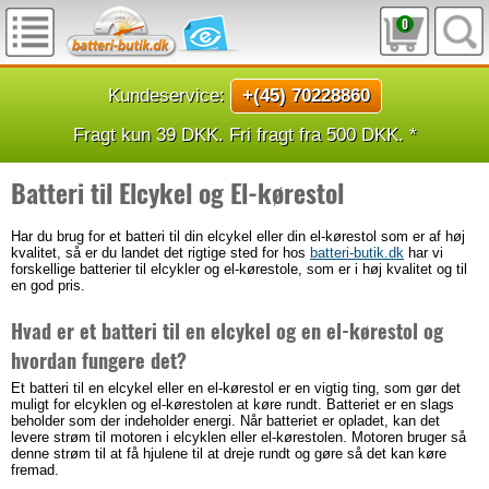
0
Kundeservice:
+(45) 70228860
Fragt kun 39 DKK. Fri fragt fra 500 DKK. *
Batteri til Elcykel og El-kørestol
Har du brug for et batteri til din elcykel eller din el-kørestol som er af høj
kvalitet, så er du landet det rigtige sted for hos
batteri-butik.dk
har vi
forskellige batterier til elcykler og el-kørestole, som er i høj kvalitet og til
en god pris.
Hvad er et batteri til en elcykel og en el-kørestol og
hvordan fungere det?
Et batteri til en elcykel eller en el-kørestol er en vigtig ting, som gør det
muligt for elcyklen og el-kørestolen at køre rundt. Batteriet er en slags
beholder som der indeholder energi. Når batteriet er opladet, kan det
levere strøm til motoren i elcyklen eller el-kørestolen. Motoren bruger så
denne strøm til at få hjulene til at dreje rundt og gøre så det kan køre
fremad.