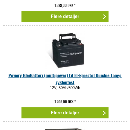
1.589,00 DKK
*
Flere detaljer
Powery BleiBatteri (multipower) til El-kørestol Quickie Tango
zyklenfest
12V, 50Ah/600Wh
1.209,00 DKK
*
Flere detaljer