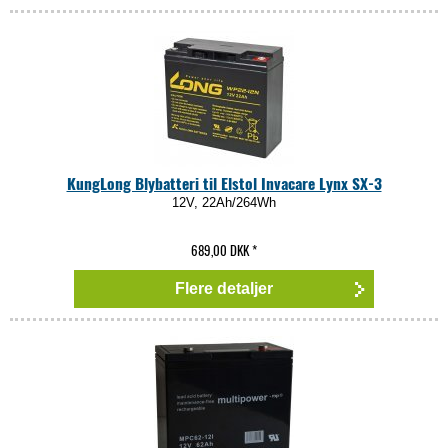
KungLong Blybatteri til Elstol Invacare Lynx SX-3
12V, 22Ah/264Wh
689,00 DKK
*
Flere detaljer