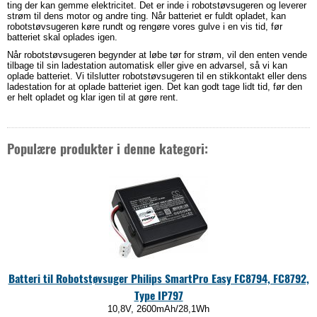
ting der kan gemme elektricitet. Det er inde i robotstøvsugeren og leverer
strøm til dens motor og andre ting. Når batteriet er fuldt opladet, kan
robotstøvsugeren køre rundt og rengøre vores gulve i en vis tid, før
batteriet skal oplades igen.
Når robotstøvsugeren begynder at løbe tør for strøm, vil den enten vende
tilbage til sin ladestation automatisk eller give en advarsel, så vi kan
oplade batteriet. Vi tilslutter robotstøvsugeren til en stikkontakt eller dens
ladestation for at oplade batteriet igen. Det kan godt tage lidt tid, før den
er helt opladet og klar igen til at gøre rent.
Populære produkter i denne kategori:
Batteri til Robotstøvsuger Philips SmartPro Easy FC8794, FC8792,
Type IP797
10,8V, 2600mAh/28,1Wh