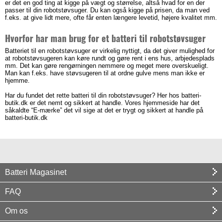
er det en god ting at kigge på vægt og størrelse, altså hvad for en der
passer til din robotstøvsuger. Du kan også kigge på prisen, da man ved
f.eks. at give lidt mere, ofte får enten længere levetid, højere kvalitet mm.
Hvorfor har man brug for et batteri til robotstøvsuger
Batteriet til en robotstøvsuger er virkelig nyttigt, da det giver mulighed for
at robotstøvsugeren kan køre rundt og gøre rent i ens hus, arbjedesplads
mm. Det kan gøre rengørningen nemmere og meget mere overskueligt.
Man kan f.eks. have støvsugeren til at ordne gulve mens man ikke er
hjemme.
Har du fundet det rette batteri til din robotstøvsuger? Her hos batteri-
butik.dk er det nemt og sikkert at handle. Vores hjemmeside har det
såkaldte “E-mærke” det vil sige at det er trygt og sikkert at handle på
batteri-butik.dk
Batteri Magasinet
FAQ
Om os