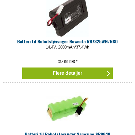
Batteri til Robotstøvsuger Rowenta RR7325WH/NS0
14,4V, 2600mAh/37,4Wh
349,00 DKK
*
Flere detaljer
Batteri til Robotstøvsuger Samsung SR8848