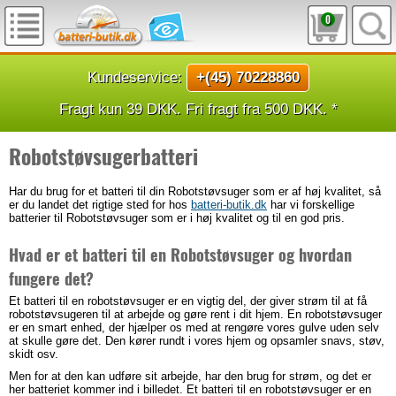
0
Kundeservice:
+(45) 70228860
Fragt kun 39 DKK. Fri fragt fra 500 DKK. *
Robotstøvsugerbatteri
Har du brug for et batteri til din Robotstøvsuger som er af høj kvalitet, så
er du landet det rigtige sted for hos
batteri-butik.dk
har vi forskellige
batterier til Robotstøvsuger som er i høj kvalitet og til en god pris.
Hvad er et batteri til en Robotstøvsuger og hvordan
fungere det?
Et batteri til en robotstøvsuger er en vigtig del, der giver strøm til at få
robotstøvsugeren til at arbejde og gøre rent i dit hjem. En robotstøvsuger
er en smart enhed, der hjælper os med at rengøre vores gulve uden selv
at skulle gøre det. Den kører rundt i vores hjem og opsamler snavs, støv,
skidt osv.
Men for at den kan udføre sit arbejde, har den brug for strøm, og det er
her batteriet kommer ind i billedet. Et batteri til en robotstøvsuger er en