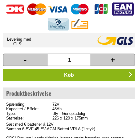
Levering med
GLS:
-
+
Køb
Produktbeskrivelse
Spænding:
72V
Kapacitet / Effekt:
45Ah
Type:
Bly - Genopladelig
Størrelse:
226 x 120 x 175mm
Sæt med 6 batterier á 12V
Samson 6-EVF-45 EV-AGM Batteri VRLA (1 styk)