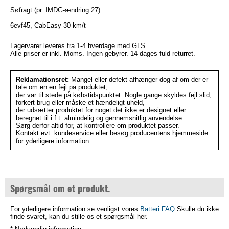
Søfragt (pr. IMDG-ændring 27)
6evf45, CabEasy 30 km/t
Lagervarer leveres fra 1-4 hverdage med GLS.
Alle priser er inkl. Moms. Ingen gebyrer. 14 dages fuld returret.
Reklamationsret:
Mangel eller defekt afhænger dog af om der er
tale om en en fejl på produktet,
der var til stede på købstidspunktet. Nogle gange skyldes fejl slid,
forkert brug eller måske et hændeligt uheld,
der udsætter produktet for noget det ikke er designet eller
beregnet til i f.t. almindelig og gennemsnitlig anvendelse.
Sørg derfor altid for, at kontrollere om produktet passer.
Kontakt evt. kundeservice eller besøg producentens hjemmeside
for yderligere information.
Spørgsmål om et produkt.
For yderligere information se venligst vores
Batteri FAQ
Skulle du ikke
finde svaret, kan du stille os et spørgsmål her.