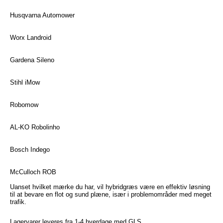
Husqvarna Automower
Worx Landroid
Gardena Sileno
Stihl iMow
Robomow
AL-KO Robolinho
Bosch Indego
McCulloch ROB
Uanset hvilket mærke du har, vil hybridgræs være en effektiv løsning
til at bevare en flot og sund plæne, især i problemområder med meget
trafik.
Lagervarer leveres fra 1-4 hverdage med GLS.