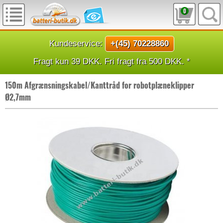
0
Kundeservice:
+(45) 70228860
Fragt kun 39 DKK. Fri fragt fra 500 DKK. *
150m Afgrænsningskabel/Kanttråd for robotplæneklipper
Ø2,7mm