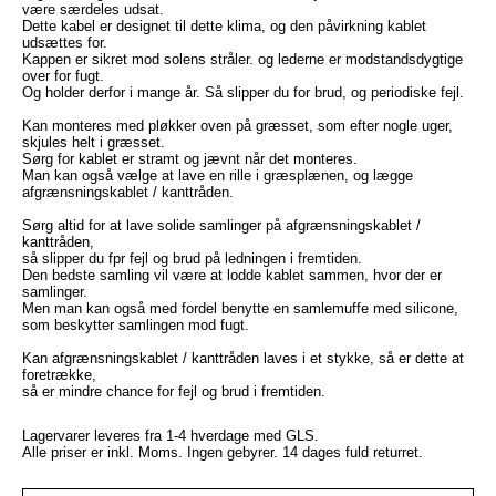
være særdeles udsat.
Dette kabel er designet til dette klima, og den påvirkning kablet
udsættes for.
Kappen er sikret mod solens stråler. og lederne er modstandsdygtige
over for fugt.
Og holder derfor i mange år. Så slipper du for brud, og periodiske fejl.
Kan monteres med pløkker oven på græsset, som efter nogle uger,
skjules helt i græsset.
Sørg for kablet er stramt og jævnt når det monteres.
Man kan også vælge at lave en rille i græsplænen, og lægge
afgrænsningskablet / kanttråden.
Sørg altid for at lave solide samlinger på afgrænsningskablet /
kanttråden,
så slipper du fpr fejl og brud på ledningen i fremtiden.
Den bedste samling vil være at lodde kablet sammen, hvor der er
samlinger.
Men man kan også med fordel benytte en samlemuffe med silicone,
som beskytter samlingen mod fugt.
Kan afgrænsningskablet / kanttråden laves i et stykke, så er dette at
foretrække,
så er mindre chance for fejl og brud i fremtiden.
Lagervarer leveres fra 1-4 hverdage med GLS.
Alle priser er inkl. Moms. Ingen gebyrer. 14 dages fuld returret.