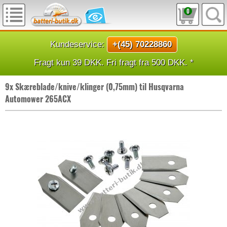
0
Kundeservice:
+(45) 70228860
Fragt kun 39 DKK. Fri fragt fra 500 DKK. *
9x Skæreblade/knive/klinger (0,75mm) til Husqvarna
Automower 265ACX