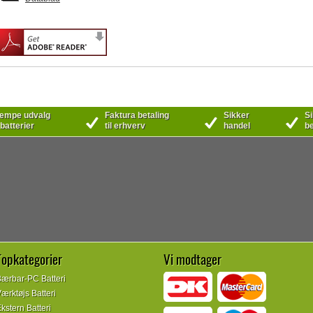
mpe udvalg
Faktura betaling
Sikker
Si
 batterier
til erhverv
handel
be
Topkategorier
Vi modtager
ærbar-PC Batteri
ærktøjs Batteri
kstern Batteri