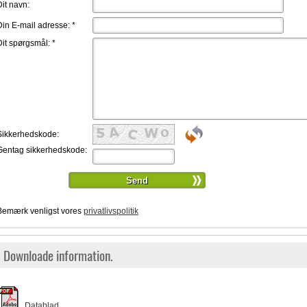
Dit navn:
Din E-mail adresse:
*
Dit spørgsmål:
*
Sikkerhedskode:
Gentag sikkerhedskode:
Bemærk venligst vores
privatlivspolitik
Downloade information.
Datablad