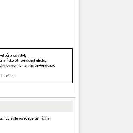
jl på produktet,
ller måske et hændeligt uheld,
indelig og gennemsnitlig anvendelse.
nformation.
kan du stille os et spørgsmål her.