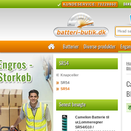
DANS
KUNDESERVICE: 70228860
Batterier
Diverse-produkter
Engan
SR54
H
Bli
Knapceller
C
SR54
SR54
B
Senest besøgte
Camelion Batterie til
ur,Lommeregner
SR54/G10 /