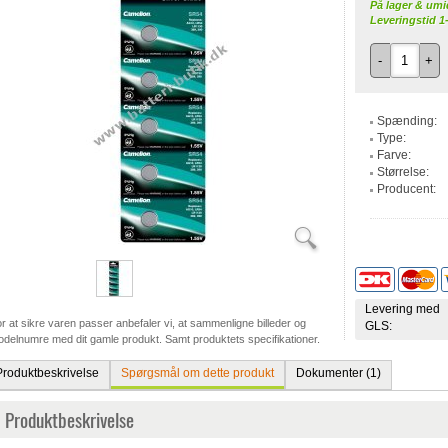
På lager & umi
Leveringstid 1
-
+
Spænding:
Type:
Farve:
Størrelse:
Producent:
Levering med
r at sikre varen passer anbefaler vi, at sammenligne billeder og
GLS:
delnumre med dit gamle produkt. Samt produktets specifikationer.
Produktbeskrivelse
Spørgsmål om dette produkt
Dokumenter (1)
Produktbeskrivelse