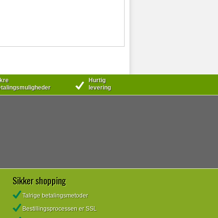
kre
Hurtig
talingsmuligheder
levering
Sikker shopping
Talrige betalingsmetoder
Bestillingsprocessen er SSL