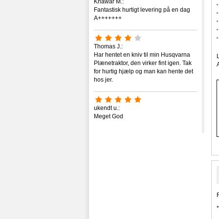
Khawar M.:
Fantastisk hurtigt levering på en dag
A+++++++
Thomas J.:
Har hentet en kniv til min Husqvarna
Plænetraktor, den virker fint igen. Tak
for hurtig hjælp og man kan hente det
hos jer.
ukendt u.:
Meget God