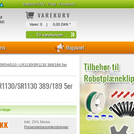
Batterier FAQ
Fragt
Feedback
VAREKURV
Varer:
0
|
0,00 DKK
*
-mv.
Magasinet
r SR54/G10 / LR1130/SR1130 389/189 5er
 LR1130/SR1130 389/189 5er
verdage
DKK
Inkl. 25% Moms
Forsendelsesomkostninger