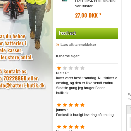
LR1130/SR1130 389/189
5er Blister
27,00 DKK
*
Feedback
Læs alle anmeldelser
Køberne siger:
Niels P.:
laver varer bestilt søndag. Nu skriver vi
onsdag, og den er ikke sendt endnu.
Sindste gang jeg bruger Batteri-
butik.dk
Fo
mo
james r.:
Fantastisk hurtigt levering på en dag