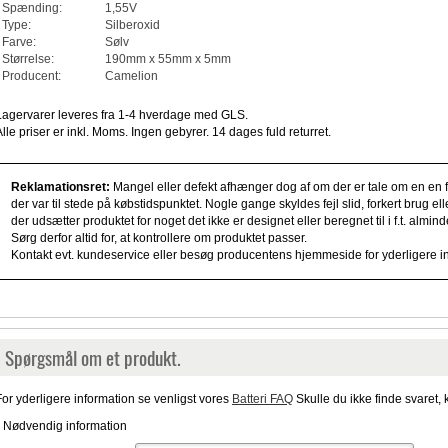
Spænding:
1,55V
Type:
Silberoxid
Farve:
Sølv
Størrelse:
190mm x 55mm x 5mm
Producent:
Camelion
Lagervarer leveres fra 1-4 hverdage med GLS.
Alle priser er inkl. Moms. Ingen gebyrer. 14 dages fuld returret.
Reklamationsret:
Mangel eller defekt afhænger dog af om der er tale om en en fe
der var til stede på købstidspunktet. Nogle gange skyldes fejl slid, forkert brug e
der udsætter produktet for noget det ikke er designet eller beregnet til i f.t. alm
Sørg derfor altid for, at kontrollere om produktet passer.
Kontakt evt. kundeservice eller besøg producentens hjemmeside for yderligere i
Spørgsmål om et produkt.
For yderligere information se venligst vores
Batteri FAQ
Skulle du ikke finde svaret, 
* Nødvendig information