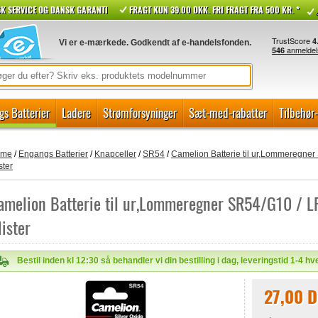
K SERVICE OG DANSK GARANTI
FRAGT KUN 39.00 DKK. FRI FRAGT FRA 500 KR. *
Vi er e-mærkede. Godkendt af e-handelsfonden.
gs Batterier
Ladere
Strømforsyninger
Sæt-med-rabatter
Tilbehør
ome
/
Engangs Batterier
/
Knapceller
/
SR54
/
Camelion Batterie til ur,Lommeregne
ster
amelion Batterie til ur,Lommeregner SR54/G10 /
lister
Bestil inden kl 12:30 så behandler vi din bestilling i dag, leveringstid 1-4 h
27,00 