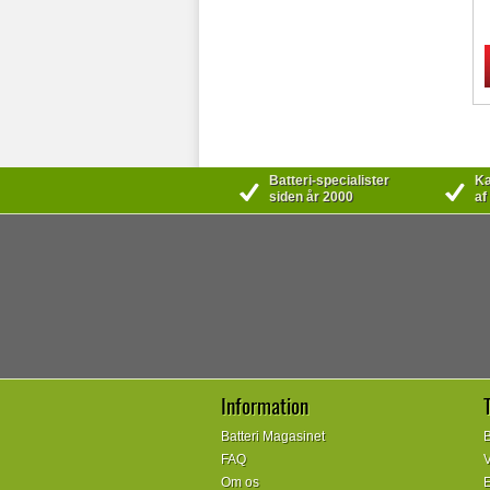
Batteri-specialister
Kæ
siden år 2000
af
Information
Batteri Magasinet
B
FAQ
V
Om os
E