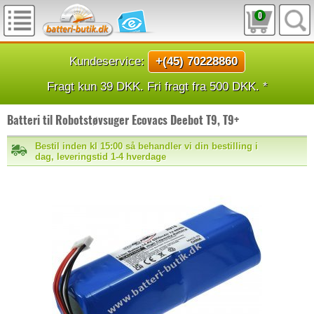
0
Kundeservice:
+(45) 70228860
Fragt kun 39 DKK. Fri fragt fra 500 DKK. *
Batteri til Robotstøvsuger Ecovacs Deebot T9, T9+
Bestil inden kl 15:00 så behandler vi din bestilling i
dag, leveringstid 1-4 hverdage