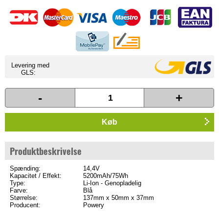
Levering med
GLS:
-
+
Køb
Produktbeskrivelse
Spænding:
14,4V
Kapacitet / Effekt:
5200mAh/75Wh
Type:
Li-Ion - Genopladelig
Farve:
Blå
Størrelse:
137mm x 50mm x 37mm
Producent:
Powery